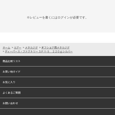
※レビューを書くには
ログイン
が必要です。
ホーム
>
ルアー
>
メタルジグ
>
オフショア用メタルジグ
>
ディーパース・ファクトリー ＳＰＹ-５ ２２０ｇシルバー
商品比較リスト
お買い物ガイド
お気に入り
よくあるご質問
お問い合わせ