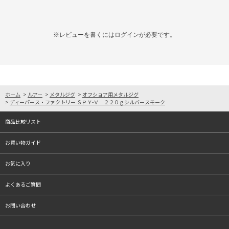
※レビューを書くには
ログイン
が必要です。
ホーム
>
ルアー
>
メタルジグ
>
オフショア用メタルジグ
>
ディーパース・ファクトリー ＳＰＹ-Ｖ ２２０ｇシルバースモーク
商品比較リスト
お買い物ガイド
お気に入り
よくあるご質問
お問い合わせ