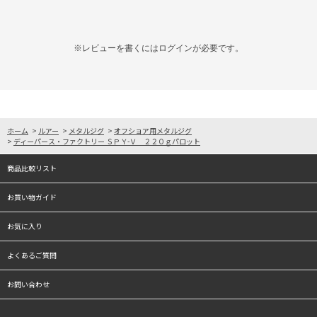
※レビューを書くには
ログイン
が必要です。
ホーム
>
ルアー
>
メタルジグ
>
オフショア用メタルジグ
>
ディーパース・ファクトリー ＳＰＹ-Ｖ ２２０ｇパロット
商品比較リスト
お買い物ガイド
お気に入り
よくあるご質問
お問い合わせ