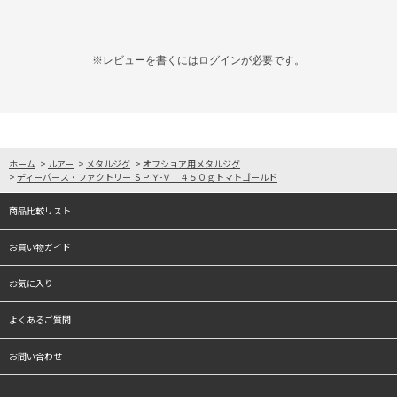
※レビューを書くには
ログイン
が必要です。
ホーム
>
ルアー
>
メタルジグ
>
オフショア用メタルジグ
>
ディーパース・ファクトリー ＳＰＹ-Ｖ ４５０ｇトマトゴールド
商品比較リスト
お買い物ガイド
お気に入り
よくあるご質問
お問い合わせ