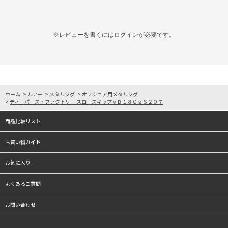
※レビューを書くには
ログイン
が必要です。
ホーム
>
ルアー
>
メタルジグ
>
オフショア用メタルジグ
>
ディーパース・ファクトリー スロースキップＶＢ１８０ｇＳ２０７
商品比較リスト
お買い物ガイド
お気に入り
よくあるご質問
お問い合わせ