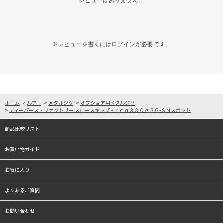
レビューはありません。
※レビューを書くには
ログイン
が必要です。
ホーム
>
ルアー
>
メタルジグ
>
オフショア用メタルジグ
>
ディーパース・ファクトリー スロースキップＦｒｅｑ３８０ｇＳＧ-ＳＮスポット
商品比較リスト
お買い物ガイド
お気に入り
よくあるご質問
お問い合わせ