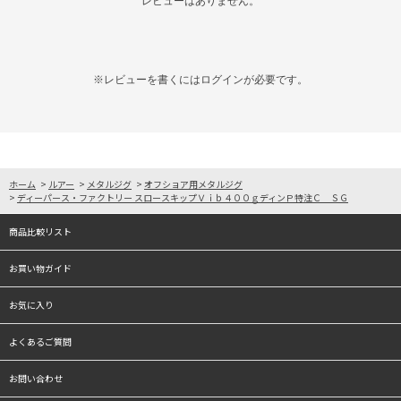
レビューはありません。
※レビューを書くには
ログイン
が必要です。
ホーム
>
ルアー
>
メタルジグ
>
オフショア用メタルジグ
>
ディーパース・ファクトリー スロースキップＶｉｂ４００ｇディンＰ特注Ｃ ＳＧ
商品比較リスト
お買い物ガイド
お気に入り
よくあるご質問
お問い合わせ