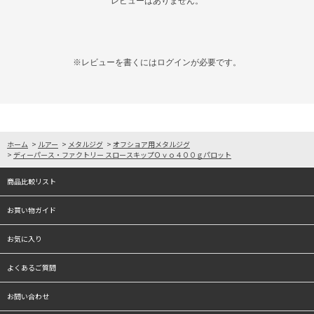
レビューはありません。
※レビューを書くには
ログイン
が必要です。
ホーム
>
ルアー
>
メタルジグ
>
オフショア用メタルジグ
>
ディーパース・ファクトリー スロースキップＯｖｏ４００ｇパロット
商品比較リスト
お買い物ガイド
お気に入り
よくあるご質問
お問い合わせ