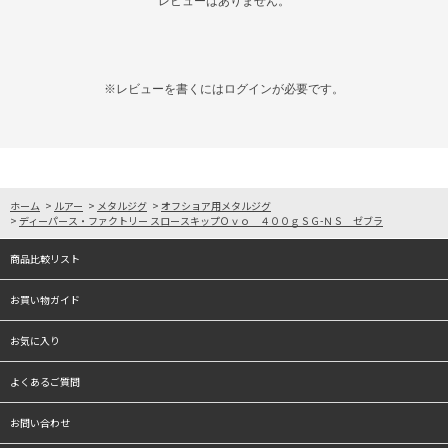
レビューはありません。
※レビューを書くには
ログイン
が必要です。
ホーム
>
ルアー
>
メタルジグ
>
オフショア用メタルジグ
>
ディーパース・ファクトリー スロースキップＯｖｏ ４００ｇＳＧ-ＮＳ ゼブラ
商品比較リスト
お買い物ガイド
お気に入り
よくあるご質問
お問い合わせ