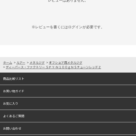
レビューはありません。
※レビューを書くには
ログイン
が必要です。
ホーム
>
ルアー
>
メタルジグ
>
オフショア用メタルジグ
>
ディーパース・ファクトリー ＳＰＹ-Ｎ１００ｇＮＳチューンレッドＺ
商品比較リスト
お買い物ガイド
お気に入り
よくあるご質問
お問い合わせ