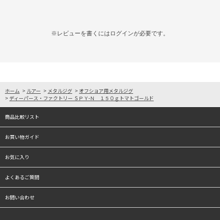
※レビューを書くには
ログイン
が必要です。
ホーム
>
ルアー
>
メタルジグ
>
オフショア用メタルジグ
>
ディーパース・ファクトリー ＳＰＹ-Ｎ １５０ｇトマトゴールド
商品比較リスト
お買い物ガイド
お気に入り
よくあるご質問
お問い合わせ