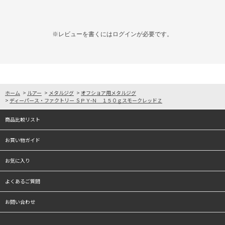
※レビューを書くには
ログイン
が必要です。
ホーム
>
ルアー
>
メタルジグ
>
オフショア用メタルジグ
>
ディーパース・ファクトリー ＳＰＹ-Ｎ １５０ｇスモークレッドＺ
商品比較リスト
お買い物ガイド
お気に入り
よくあるご質問
お問い合わせ