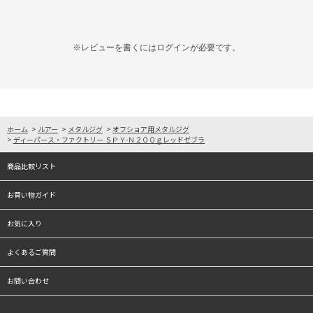
※レビューを書くには
ログイン
が必要です。
ホーム
>
ルアー
>
メタルジグ
>
オフショア用メタルジグ
>
ディーパース・ファクトリー ＳＰＹ-Ｎ２００ｇレッドゼブラ
商品比較リスト
お買い物ガイド
お気に入り
よくあるご質問
お問い合わせ