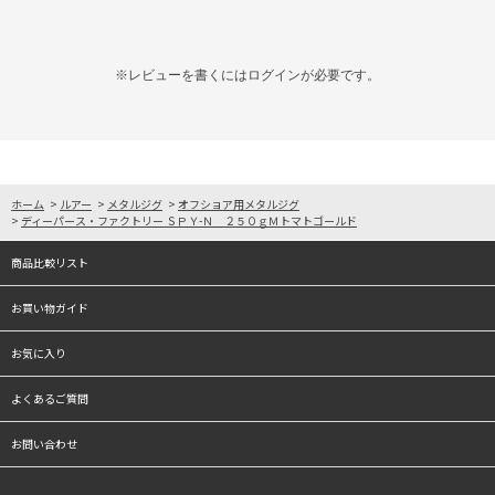
※レビューを書くには
ログイン
が必要です。
ホーム
>
ルアー
>
メタルジグ
>
オフショア用メタルジグ
>
ディーパース・ファクトリー ＳＰＹ-Ｎ ２５０ｇＭトマトゴールド
商品比較リスト
お買い物ガイド
お気に入り
よくあるご質問
お問い合わせ