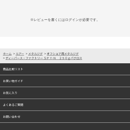
※レビューを書くには
ログイン
が必要です。
ホーム
>
ルアー
>
メタルジグ
>
オフショア用メタルジグ
>
ディーパース・ファクトリー ＳＰＹ-Ｎ ２５０ｇパグロス
商品比較リスト
お買い物ガイド
お気に入り
よくあるご質問
お問い合わせ