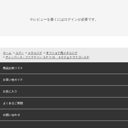
※レビューを書くには
ログイン
が必要です。
ホーム
>
ルアー
>
メタルジグ
>
オフショア用メタルジグ
>
ディーパース・ファクトリー ＳＰＹ-Ｎ ４００ｇトマトゴールド
商品比較リスト
お買い物ガイド
お気に入り
よくあるご質問
お問い合わせ