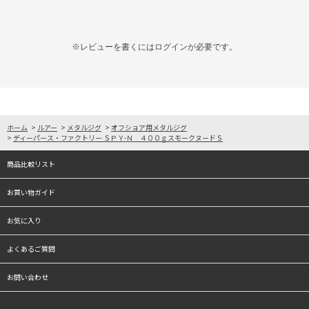
※レビューを書くには
ログイン
が必要です。
ホーム
>
ルアー
>
メタルジグ
>
オフショア用メタルジグ
>
ディーパース・ファクトリー ＳＰＹ-Ｎ ４００ｇスモークヌードＳ
商品比較リスト
お買い物ガイド
お気に入り
よくあるご質問
お問い合わせ