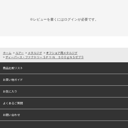
※レビューを書くには
ログイン
が必要です。
ホーム
>
ルアー
>
メタルジグ
>
オフショア用メタルジグ
>
ディーパース・ファクトリー ＳＰＹ-Ｎ ５００ｇＮＳゼブラ
商品比較リスト
お買い物ガイド
お気に入り
よくあるご質問
お問い合わせ