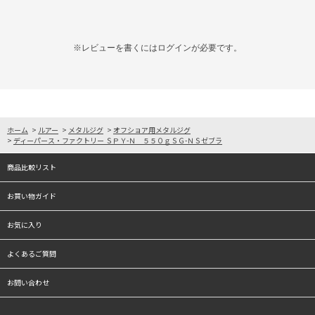
※レビューを書くには
ログイン
が必要です。
ホーム
>
ルアー
>
メタルジグ
>
オフショア用メタルジグ
>
ディーパース・ファクトリー ＳＰＹ-Ｎ ５５０ｇＳＧ-ＮＳゼブラ
商品比較リスト
お買い物ガイド
お気に入り
よくあるご質問
お問い合わせ