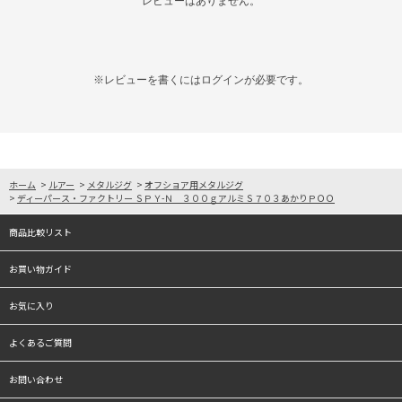
レビューはありません。
※レビューを書くには
ログイン
が必要です。
ホーム
>
ルアー
>
メタルジグ
>
オフショア用メタルジグ
>
ディーパース・ファクトリー ＳＰＹ-Ｎ ３００ｇアルミＳ７０３あかりＰＯＯ
商品比較リスト
お買い物ガイド
お気に入り
よくあるご質問
お問い合わせ