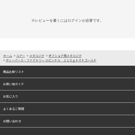
※レビューを書くには
ログイン
が必要です。
ホーム
>
ルアー
>
メタルジグ
>
オフショア用メタルジグ
>
ディーパース・ファクトリー スピンドル ２１０ｇトマトゴールド
商品比較リスト
お買い物ガイド
お気に入り
よくあるご質問
お問い合わせ