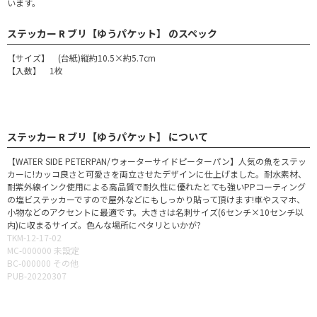
います。
ステッカー R ブリ【ゆうパケット】 のスペック
【サイズ】 (台紙)縦約10.5×約5.7cm
【入数】 1枚
ステッカー R ブリ【ゆうパケット】 について
【WATER SIDE PETERPAN/ウォーターサイドピーターパン】人気の魚をステッ
カーに!カッコ良さと可愛さを両立させたデザインに仕上げました。耐水素材、
耐紫外線インク使用による高品質で耐久性に優れたとても強いPPコーティング
の塩ビステッカーですので屋外などにもしっかり貼って頂けます!車やスマホ、
小物などのアクセントに最適です。大きさは名刺サイズ(6センチ×10センチ以
内)に収まるサイズ。色んな場所にペタリといかが?
TKM-12-17-02
MC-000000 未設定
BC-000000 その他
PUB-20220307