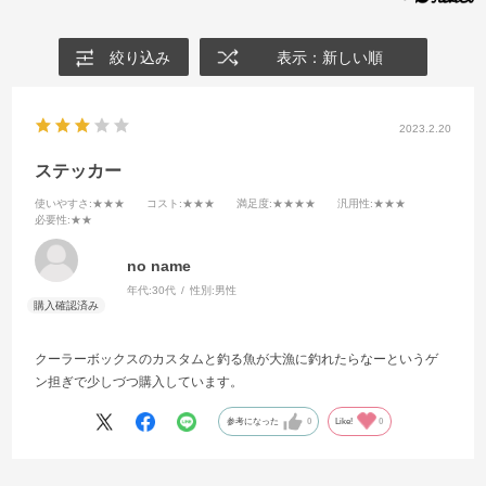
絞り込み
表示：新しい順
2023.2.20
ステッカー
使いやすさ
:★★★
コスト
:★★★
満足度
:★★★★
汎用性
:★★★
必要性
:★★
no name
年代:
30代
性別:
男性
クーラーボックスのカスタムと釣る魚が大漁に釣れたらなーというゲ
ン担ぎで少しづつ購入しています。
参考になった
0
Like!
0