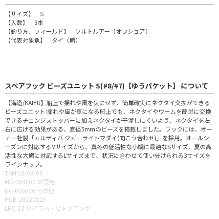
【サイズ】 S
【入数】 3本
【釣り方、フィールド】 ソルトルアー（オフショア）
【代表対象魚】 タイ（鯛）
スペアフック ビーズユニット S(#8/#7)【ゆうパケット】 について
【海遊/KAIYU】船上で揺れや風を気にせず、簡単確実にネクタイ交換ができる
ビーズユニット!揺れや風が気になる船上でも、ネクタイやワームを簡単に交換
できるチェンジストッパーに加えネクタイが干渉しにくいよう、ネクタイを左
右に広げる効果がある、直径5mmのビーズを搭載しました。フックには、オー
ナー社製「カルティバ ジガーライトマダイ(向こう合わせ)」を採用。オールシ
ーズンに対応するMサイズから、真冬の低活性な小鯛に最適なSサイズ、夏の高
活性な大鯛に対応するLサイズまで、状況に合わせて使い分けられる3サイズを
ラインナップ。
TKM-16-08-09
MC-000000 未設定
BC-000000 その他
PUB-20220823
LPC-13 タイラバ・ヒトツテンヤ