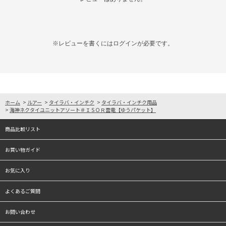
※レビューを書くには
ログイン
が必要です。
ホーム
>
ルアー
>
タイラバ・インチク
>
タイラバ・インチク用品
>
海神ネクタイユニットアソート＃ＩＳＯＲ雲竜【ゆうパケット】
商品比較リスト
お買い物ガイド
お気に入り
よくあるご質問
お問い合わせ