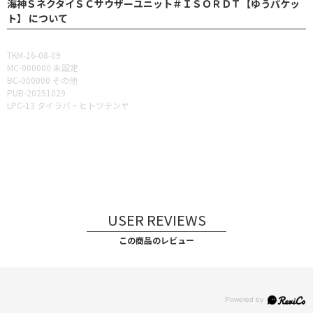
海神ＳネクタイＳＣサウザーユニット＃ＩＳＯＲＤＴ【ゆうパケッ
ト】 について
TKM-16-08-09
MC-000000 未設定
BC-000000 その他
PUB-20251029
LPC-13 タイラバ・ヒトツテンヤ
USER REVIEWS
この商品のレビュー