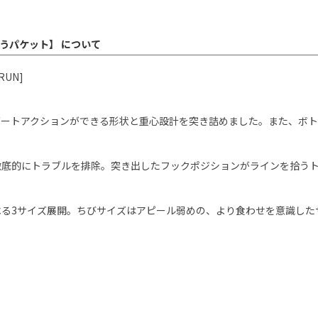
ゆうパケット】 について
UN]
ダートアクションができる形状と重心設計を突き詰めました。また、ボ
徹底的にトラブルを排除。突き出したフックポジションがラインを拾う
る3サイズ展開。ちびサイズはアピール弱めの、より食わせを意識した