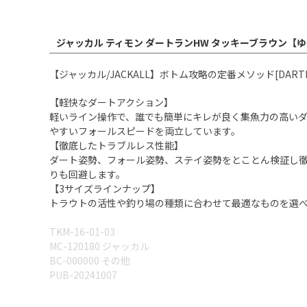
ジャッカル ティモン ダートランHW タッキーブラウン【
【ジャッカル/JACKALL】ボトム攻略の定番メソッド[DARTR
【軽快なダートアクション】
軽いライン操作で、誰でも簡単にキレが良く集魚力の高い
やすいフォールスピードを両立しています。
【徹底したトラブルレス性能】
ダート姿勢、フォール姿勢、ステイ姿勢をとことん検証し
りも回避します。
【3サイズラインナップ】
トラウトの活性や釣り場の種類に合わせて最適なものを選べ
TKM-16-01-03
MC-120180 ジャッカル
BC-000000 その他
PUB-20241007