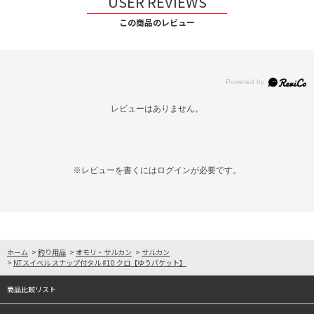
USER REVIEWS
この商品のレビュー
レビューはありません。
※レビューを書くには
ログイン
が必要です。
ホーム
>
釣り用品
>
オモリ・サルカン
>
サルカン
>
NTスイベル スナップ付タル #10 クロ【ゆうパケット】
商品比較リスト