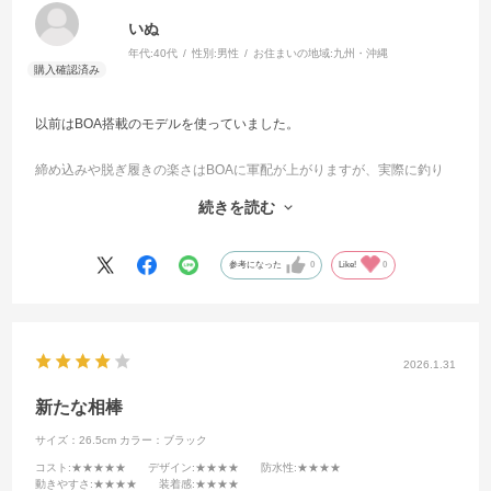
いぬ
年代:
40代
性別:
男性
お住まいの地域:
九州・沖縄
以前はBOA搭載のモデルを使っていました。
締め込みや脱ぎ履きの楽さはBOAに軍配が上がりますが、実際に釣り
をする上ではこちらでも十分です。
続きを読む
まだ地磯でしか使用していませんが、グリップ力ちゃんもしています
し、履き心地も良かったですね。
参考になった
0
Like!
0
長期間使う前提だとコスパは良い方だと感じました。BOAにこだわら
なければ十分満足できるシューズです。
2026.1.31
新たな相棒
サイズ：26.5cm
カラー：ブラック
コスト
:★★★★★
デザイン
:★★★★
防水性
:★★★★
動きやすさ
:★★★★
装着感
:★★★★