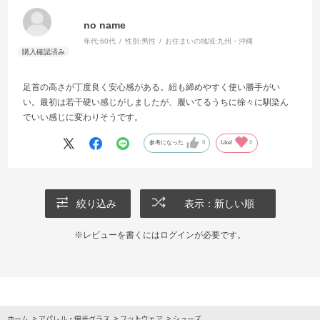
no name
年代:
60代
性別:
男性
お住まいの地域:
九州・沖縄
足首の高さが丁度良く安心感がある。紐も締めやすく使い勝手がい
い。最初は若干硬い感じがしましたが、履いてるうちに徐々に馴染ん
でいい感じに変わりそうです。
参考になった
0
Like!
0
絞り込み
表示：新しい順
※レビューを書くには
ログイン
が必要です。
ホーム
>
アパレル・偏光グラス
>
フットウェア
>
シューズ