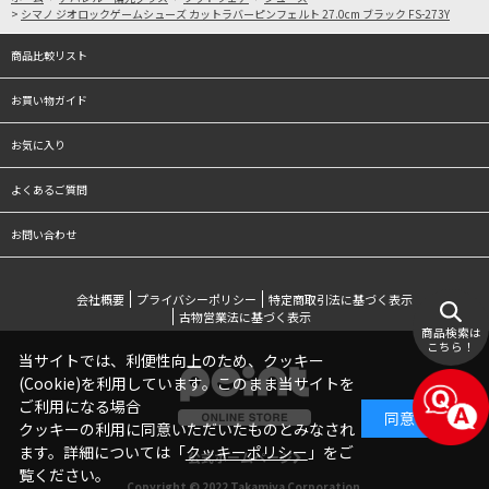
>
シマノ ジオロックゲームシューズ カットラバーピンフェルト 27.0cm ブラック FS-273Y
商品比較リスト
お買い物ガイド
お気に入り
よくあるご質問
お問い合わせ
会社概要
プライバシーポリシー
特定商取引法に基づく表示
古物営業法に基づく表示
商品検索は
こちら！
当サイトでは、利便性向上のため、クッキー
(Cookie)を利用しています。このまま当サイトを
ご利用になる場合
同意する
クッキーの利用に同意いただいたものとみなされ
ます。詳細については「
クッキーポリシー
」をご
公式ホームページ
覧ください。
Copyright © 2022 Takamiya Corporation.