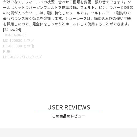
だけでなく、フィールドの状況に合わせて種類を変更・張り替えできます。ソ
ールはカットラバーピンフェルトを標準装備。フェルト、ピン、ラバーと3種類
の材質が入ったソールは、磯に特化したソールです。ソルトルアー・磯釣りで
最もバランス良く効果を発揮します。シューレースは、締め込み感の強い平紐
を採用したので、足全体をしっかりとホールドして使用することができます。
[25new04]
TKM-04-06-05
MC-120080 シマノ
BC-000000 その他
PUB-
LPC-02 アパレルグッズ
USER REVIEWS
この商品のレビュー