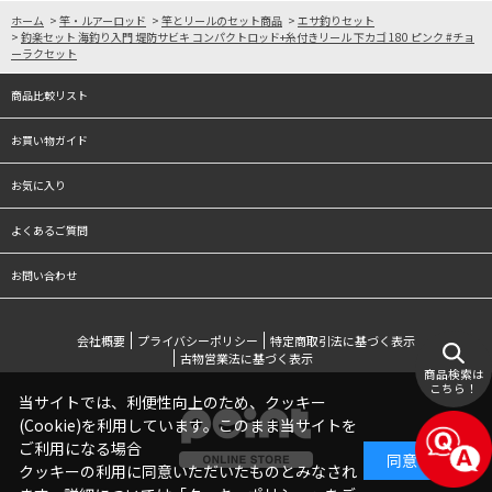
ホーム
>
竿・ルアーロッド
>
竿とリールのセット商品
>
エサ釣りセット
>
釣楽セット 海釣り入門 堤防サビキ コンパクトロッド+糸付きリール 下カゴ 180 ピンク #チョ
ーラクセット
商品比較リスト
お買い物ガイド
お気に入り
よくあるご質問
お問い合わせ
会社概要
プライバシーポリシー
特定商取引法に基づく表示
古物営業法に基づく表示
商品検索は
こちら！
当サイトでは、利便性向上のため、クッキー
(Cookie)を利用しています。このまま当サイトを
ご利用になる場合
同意する
クッキーの利用に同意いただいたものとみなされ