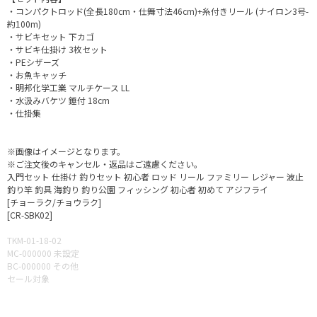
・コンパクトロッド(全長180cm・仕舞寸法46cm)+糸付きリール (ナイロン3号-
約100m)
・サビキセット 下カゴ
・サビキ仕掛け 3枚セット
・PEシザーズ
・お魚キャッチ
・明邦化学工業 マルチケース LL
・水汲みバケツ 錘付 18cm
・仕掛集
※画像はイメージとなります。
※ご注文後のキャンセル・返品はご遠慮ください。
入門セット 仕掛け 釣りセット 初心者 ロッド リール ファミリー レジャー 波止
釣り竿 釣具 海釣り 釣り公園 フィッシング 初心者 初めて アジフライ
[チョーラク/チョウラク]
[CR-SBK02]
TKM-01-18-02
MC-000000 未設定
BC-000000 その他
セール対象