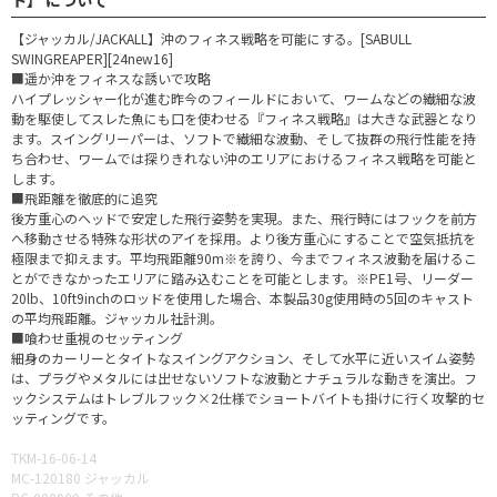
【ジャッカル/JACKALL】沖のフィネス戦略を可能にする。[SABULL
SWINGREAPER][24new16]
■遥か沖をフィネスな誘いで攻略
ハイプレッシャー化が進む昨今のフィールドにおいて、ワームなどの繊細な波
動を駆使してスレた魚にも口を使わせる『フィネス戦略』は大きな武器となり
ます。スイングリーパーは、ソフトで繊細な波動、そして抜群の飛行性能を持
ち合わせ、ワームでは探りきれない沖のエリアにおけるフィネス戦略を可能と
します。
■飛距離を徹底的に追究
後方重心のヘッドで安定した飛行姿勢を実現。また、飛行時にはフックを前方
へ移動させる特殊な形状のアイを採用。より後方重心にすることで空気抵抗を
極限まで抑えます。平均飛距離90m※を誇り、今までフィネス波動を届けるこ
とができなかったエリアに踏み込むことを可能とします。※PE1号、リーダー
20lb、10ft9inchのロッドを使用した場合、本製品30g使用時の5回のキャスト
の平均飛距離。ジャッカル社計測。
■喰わせ重視のセッティング
細身のカーリーとタイトなスイングアクション、そして水平に近いスイム姿勢
は、プラグやメタルには出せないソフトな波動とナチュラルな動きを演出。フ
ックシステムはトレブルフック×2仕様でショートバイトも掛けに行く攻撃的セ
ッティングです。
TKM-16-06-14
MC-120180 ジャッカル