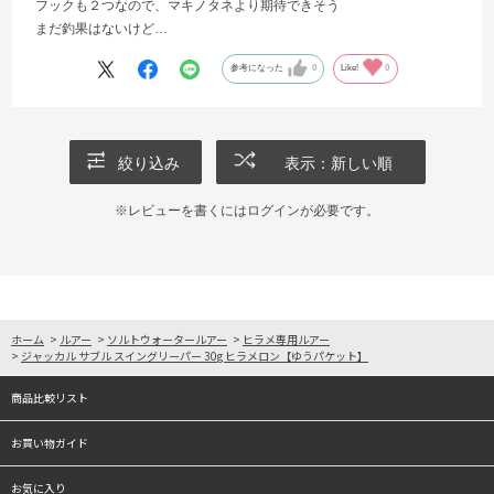
フックも２つなので、マキノタネより期待できそう
まだ釣果はないけど…
参考になった
0
Like!
0
絞り込み
表示：新しい順
※レビューを書くには
ログイン
が必要です。
ホーム
>
ルアー
>
ソルトウォータールアー
>
ヒラメ専用ルアー
>
ジャッカル サブル スイングリーパー 30g ヒラメロン【ゆうパケット】
商品比較リスト
お買い物ガイド
お気に入り