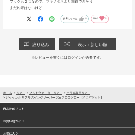
フックも２つなので、マキノタネより期待できそう
まだ釣果はないけど…
参考になった
0
Like!
0
絞り込み
表示：新しい順
※レビューを書くには
ログイン
が必要です。
ホーム
>
ルアー
>
ソルトウォータールアー
>
ヒラメ専用ルアー
>
ジャッカル サブル スイングリーパー 30g ウロコグロー【ゆうパケット】
商品比較リスト
お買い物ガイド
お気に入り