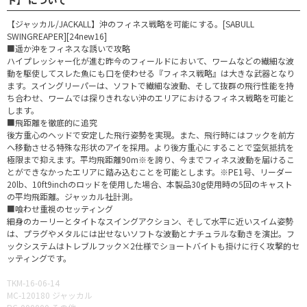
【ジャッカル/JACKALL】沖のフィネス戦略を可能にする。[SABULL
SWINGREAPER][24new16]
■遥か沖をフィネスな誘いで攻略
ハイプレッシャー化が進む昨今のフィールドにおいて、ワームなどの繊細な波
動を駆使してスレた魚にも口を使わせる『フィネス戦略』は大きな武器となり
ます。スイングリーパーは、ソフトで繊細な波動、そして抜群の飛行性能を持
ち合わせ、ワームでは探りきれない沖のエリアにおけるフィネス戦略を可能と
します。
■飛距離を徹底的に追究
後方重心のヘッドで安定した飛行姿勢を実現。また、飛行時にはフックを前方
へ移動させる特殊な形状のアイを採用。より後方重心にすることで空気抵抗を
極限まで抑えます。平均飛距離90m※を誇り、今までフィネス波動を届けるこ
とができなかったエリアに踏み込むことを可能とします。※PE1号、リーダー
20lb、10ft9inchのロッドを使用した場合、本製品30g使用時の5回のキャスト
の平均飛距離。ジャッカル社計測。
■喰わせ重視のセッティング
細身のカーリーとタイトなスイングアクション、そして水平に近いスイム姿勢
は、プラグやメタルには出せないソフトな波動とナチュラルな動きを演出。フ
ックシステムはトレブルフック×2仕様でショートバイトも掛けに行く攻撃的セ
ッティングです。
TKM-16-06-14
MC-120180 ジャッカル