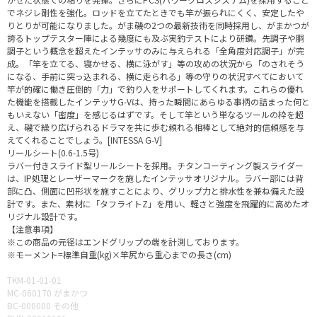
でネジレ剛性を強化。ロッドを立てたときでも竿が振られにくく、安定したや
りとりが可能になりました。がま磯の2つの最新技術を同時採用し、がまかつが
誇るトップテスター陣による幾度にも及ぶ実釣テストにより研鑽。先調子や胴
調子という概念を超えたインテッサのみに与えられる「全角度対応調子」が完
成。「竿を立てる、寝かせる、横に泳がす」等の攻めの状況から「のされそう
になる、手前に突っ込まれる、横に走られる」等の守りの状況すべてにおいて
竿が的確に働き圧倒的「力」で釣り人をサポートしてくれます。これらの優れ
た機能を搭載したインテッサG-Vは、持った瞬間にあらゆる事柄の詰まった何と
もいえない「密度」を感じるはずです。そして竿という単なるツールの枠を超
え、磯で繰り広げられるドラマを共に歩む頼れる相棒として絶対的信頼感を与
えてくれることでしょう。[INTESSA G-V]
リールシート(0.6-1.5号)
ラバー付きスライド型リールシートを採用。チタンコーティング製スライダー
は、IP処理とレーザーマークを施したインテッサオリジナル。ラバー部には背
部に凸、側面に凹形状を施すことにより、グリップ力と排水性を兼ね備えた設
計です。また、素材に「タフライトZ」を用い、軽さと強度を飛躍的に高めたオ
リジナル設計です。
【注意事項】
※この商品の元径はエンドグリップの端を計測しております。
※モーメント=標準自重(kg)×竿尻から重心までの長さ(cm)
TKM-01-01-01
MC-060170 がまかつ
BC-000000 その他