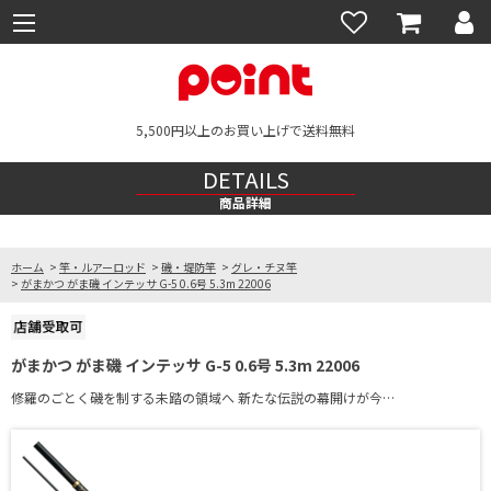
5,500円以上のお買い上げで送料無料
DETAILS
商品詳細
ホーム
>
竿・ルアーロッド
>
磯・堤防竿
>
グレ・チヌ竿
>
がまかつ がま磯 インテッサ G-5 0.6号 5.3m 22006
がまかつ がま磯 インテッサ G-5 0.6号 5.3m 22006
修羅のごとく磯を制する未踏の領域へ 新たな伝説の幕開けが今…