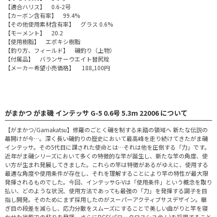
【適合ハリス】 0.6-2号
【カーボン含有率】 99.4%
【その他使用素材含有率】 グラス 0.6%
【モーメント】 20.2
【使用樹脂】 エポキシ樹脂
【釣り方、フィールド】 磯釣り（上物）
【付属品】 バランサーウエイト替尻栓
【メーカー希望小売価格】 188,100円
がまかつ がま磯 インテッサ G-5 0.6号 5.3m 22006 について
【がまかつ/Gamakatsu】修羅のごとく磯を制する未踏の領域へ 新たな伝説の
幕開けが今…。深く長い磯釣りの歴史において最高峰を走り続けてきたがま磯
インテッサ。その5代目に課された使命とは…それは他を圧倒する「力」です。
近年がま磯シリーズにおいて多くの特徴的な竿が誕生し、新たな竿の角度、使
い方が生まれ発展してきました。これらの竿は特徴があるがゆえに、使用する
最適な角度や使用条件が存在し、それを理解することにより竿の特性が最大限
発揮されるものでした。今回、インテッサG-Vは「使用条件」という概念を取り
払い、どのような状況、使用方法であっても最強の「力」を発揮する調子を目
指し開発。そのためにまず採用したのがスーパーアクティブサスデザイン。継
ぎ目の段差を減らし、応力分散をスムーズにすることで美しい曲がりと竿を寝
かせた状態での粘りを発揮。さらにPCS(パワークロスシステム)を採用すること