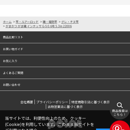
ホーム
>
竿・ルアーロッド
>
磯・堤防竿
>
グレ・チヌ竿
>
がまかつ がま磯 インテッサ G-5 0.6号 5.3m 22006
商品比較リスト
お買い物ガイド
お気に入り
よくあるご質問
お問い合わせ
会社概要
プライバシーポリシー
特定商取引法に基づく表示
古物営業法に基づく表示
商品検索は
こちら！
当サイトでは、利便性向上のため、クッキー
(Cookie)を利用しています。このまま当サイトを