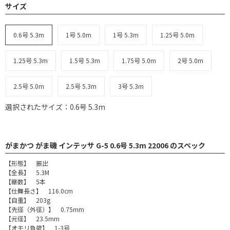
サイズ
0.6号 5.3m
1号 5.0m
1号 5.3m
1.25号 5.0m
1.25号 5.3m
1.5号 5.3m
1.75号 5.0m
2号 5.0m
2.5号 5.0m
2.5号 5.3m
3号 5.3m
選択されたサイズ：0.6号 5.3m
がまかつ がま磯 インテッサ G-5 0.6号 5.3m 22006 のスペック
【形態】 振出
【全長】 5.3M
【継数】 5本
【仕舞長さ】 116.0cm
【自重】 203g
【先径（外径）】 0.75mm
【元径】 23.5mm
【オモリ負荷】 1-3号