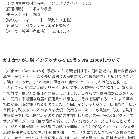
【その他使用素材含有率】 グラスファイバー 0.5%
【使用樹脂】 エポキシ樹脂
【モーメント】 26.3
【釣り方、フィールド】 磯釣り（上物）
【付属品】 バランサーウエイト替尻栓
【メーカー希望小売価格】 204,050円
がまかつ がま磯 インテッサ G-5 1.5号 5.3m 22009 について
【がまかつ/Gamakatsu】修羅のごとく磯を制する未踏の領域へ。新たな伝説の
幕開けが今・・・。深く長い磯釣りの歴史において最高峰を走り続けてきたが
ま磯インテッサ。その5代目に課された使命とは・・・それは他を圧倒する
「力」です。近年がま磯シリーズにおいて多くの特徴的な竿が誕生し、新たな
竿の角度、使い方が生まれ発展してきました。これらの竿は特徴があるがゆえ
に、使用する最適な角度や使用条件が存在し、それを理解することにより竿の
特性が最大限発揮されるものでした。今回、インテッサG-Vは「使用条件」とい
う概念を取り払い、どのような状況、使用方法であっても最強の「力」を発揮
する調子を目指し開発。そのためにまず採用したのがスーパーASD(アクティブ
サスデザイン)。継ぎ目の段差を減らし、応力分散をスムーズにすることで美し
い曲がりと竿を寝かせた状態での粘りを発揮。さらにPCS(パワークロスシステ
ム)を採用することでネジレ剛性を強化。ロッドを立てたときでも竿が振られに
くく、安定したやりとりが可能になりました。がま磯の2つの最新技術を同時採