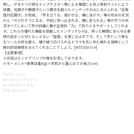
用し、がまかつが誇るトップテスター陣による幾度にも及ぶ実釣テストにより
研鑽。先調子や胴調子という概念を超えたインテッサのみに与えられる「全角
度対応調子」が完成。「竿を立てる、寝かせる、横に泳がす」等の攻めの状況
から「のされそうになる、手前に突っ込まれる、横に走られる」等の守りの状
況すべてにおいて竿が的確に働き圧倒的「力」で釣り人をサポートしてくれま
す。これらの優れた機能を搭載したインテッサG-Vは、持った瞬間にあらゆる事
柄の詰まった何ともいえない「密度」を感じるはずです。そして竿という単な
るツールの枠を超え、磯で繰り広げられるドラマを共に歩む頼れる相棒として
絶対的信頼感を与えてくれることでしょう。[INTESSA G-V]
【注意事項】
※元径はエンドグリップの端を計測しております。
※モーメント=標準自重(kg)×竿尻から重心までの長さ(cm)
TKM-01-01-01
MC-060170 がまかつ
BC-000000 その他
PUB-20010101