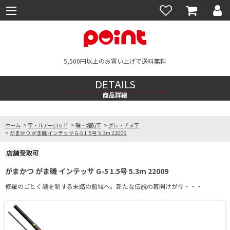
5,500円以上のお買い上げで送料無料
DETAILS
商品詳細
ホーム
>
竿・ルアーロッド
>
磯・堤防竿
>
グレ・チヌ竿
>
がまかつ がま磯 インテッサ G-5 1.5号 5.3m 22009
がまかつ がま磯 インテッサ G-5 1.5号 5.3m 22009
修羅のごとく磯を制する未踏の領域へ。新たな伝説の幕開けが今・・・