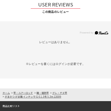
USER REVIEWS
この商品のレビュー
レビューはありません。
※レビューを書くには
ログイン
が必要です。
ホーム
>
竿・ルアーロッド
>
磯・堤防竿
>
グレ・チヌ竿
>
がまかつ がま磯 インテッサ G-5 1.5号 5.3m 22009
商品比較リスト