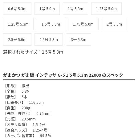
0.6号 5.3m
1号 5.0m
1号 5.3m
1.25号 5.0m
1.25号 5.3m
1.5号 5.3m
1.75号 5.0m
2号 5.0m
2.5号 5.0m
2.5号 5.3m
3号 5.3m
選択されたサイズ：1.5号 5.3m
がまかつ がま磯 インテッサ G-5 1.5号 5.3m 22009 のスペック
【形態】 振出
【全長】 5.3M
【継数】 5本
【仕舞長さ】 116.5cm
【自重】 238g
【先径（外径）】 0.75mm
【元径】 23.5mm
【オモリ負荷】 1.5-4号
【適合ハリス】 1.25-4号
【カーボン含有率】 99.5%