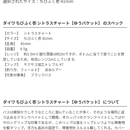
選択されたサイズ：ちびふく壱 41mm
ダイワ ちびふく壱 シトラスチャート【ゆうパケット】 のスペック
【カラー】 シトラスチャート
【サイズ】 ちびふく壱 41mm
【全長】 41mm
【自重】 6.5g
【レンジ】 約1.0m※潜行深度は約2mですが、ボトムに当てて使うことを想
定しているため、有効レンジ1mとしています。
【フック】 サクサス加工トレブル #7
【釣り方、フィールド】 淡水ルアー
【代表対象魚】 ブラックバス
ダイワ ちびふく壱 シトラスチャート【ゆうパケット】 について
バスは根掛かりしそうなところに潜んでいることが多く、そのような場所に送
り込めるクランクベイトとして開発。オカッパリのクランクベイトとしてはや
やロングリップな印象であるが、このリップは潜るリップというよりも障害物
を躱すリップ。浮力も高めの設定で、障害物をスルスル躱してくれる。カバー