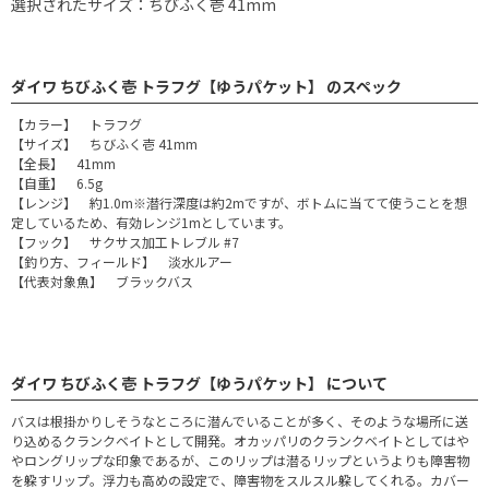
選択されたサイズ：ちびふく壱 41mm
ダイワ ちびふく壱 トラフグ【ゆうパケット】 のスペック
【カラー】 トラフグ
【サイズ】 ちびふく壱 41mm
【全長】 41mm
【自重】 6.5g
【レンジ】 約1.0m※潜行深度は約2mですが、ボトムに当てて使うことを想
定しているため、有効レンジ1mとしています。
【フック】 サクサス加工トレブル #7
【釣り方、フィールド】 淡水ルアー
【代表対象魚】 ブラックバス
ダイワ ちびふく壱 トラフグ【ゆうパケット】 について
バスは根掛かりしそうなところに潜んでいることが多く、そのような場所に送
り込めるクランクベイトとして開発。オカッパリのクランクベイトとしてはや
やロングリップな印象であるが、このリップは潜るリップというよりも障害物
を躱すリップ。浮力も高めの設定で、障害物をスルスル躱してくれる。カバー