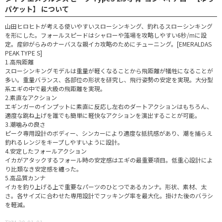
パケット】 について
山田ヒロヒトが考える使いやすいスローシンキング、釣れるスローシンキング
を形にした。フォールスピードはシャローや藻場を攻略しやすい6秒/mに設
定。産卵がらみのナーバスな親イカ攻略のためにチューニング。[EMERALDAS
PEAK TYPE S]
1.高飛距離
スローシンキングモデルは重量が軽くなることから飛距離が犠牲になることが
多い。重量バランス、各部位の形状を研究し、飛行姿勢の安定を実現。大分型
系エギの中で最大級の飛距離を実現。
2.素直なアクション
エギンガーのインプットに素直に反応し左右のダートアクションはもちろん、
適度な跳ね上げを誰でも簡単に軽快なアクションを演出することが可能。
3.潮噛みの良さ
ピーク専用設計のボディー、シンカーにより適度な抵抗感があり、潮を捕らえ
釣れるレンジをキープしやすいように設計。
4.安定したフォールアクション
イカがアタックするフォール時の安定感はエギの最重要項目。低重心設計によ
り比類なき安定感を纏った。
5.高品質カンナ
イカを釣り上げる上で重要なパーツのひとつであるカンナ。形状、素材、太
さ。各サイズに合わせた専用設計でフッキング率を最大化。掛けた後のバラシ
を軽減。