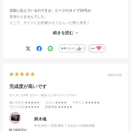
北陸に住んでいるのですが、ピークのタイプS4号が
見当たりませんでした。
そこで、サイトにお邪魔させてもらった際に発見！
もう興奮が止まりませんでした！
続きを読む
これで親イカいっぱい釣ります！
ありがとうございました！ 最高です！！！
参考になった
0
Like!
0
2023.3.19
完成度が高いです
サイズ：3.5号
カラー：夜光-ピンキーナイトアロー
使いやすさ
:★★★★★
コスト
:★★★★
デザイン
:★★★★★
アピール力
:★★★★★
釣果実績
:★★★★★
餌木魂
年代:
50代
性別:
男性
お住まいの地域:
関東