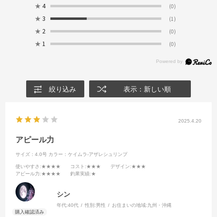
★
4
(0)
★
3
(1)
★
2
(0)
★
1
(0)
絞り込み
表示：新しい順
2025.4.20
アピール力
サイズ：4.0号
カラー：ケイムラ-アザレシュリンプ
使いやすさ
:★★★★
コスト
:★★★
デザイン
:★★★
アピール力
:★★★★
釣果実績
:★
シン
年代:
40代
性別:
男性
お住まいの地域:
九州・沖縄