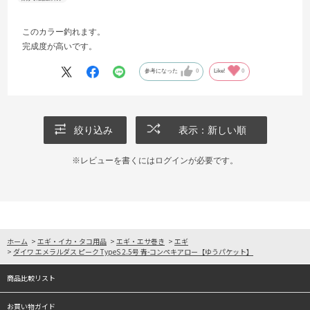
このカラー釣れます。
完成度が高いです。
参考になった
0
Like!
0
絞り込み
表示：新しい順
※レビューを書くには
ログイン
が必要です。
ホーム
>
エギ・イカ・タコ用品
>
エギ・エサ巻き
>
エギ
>
ダイワ エメラルダス ピーク TypeS 2.5号 青-コンペキアロー【ゆうパケット】
商品比較リスト
お買い物ガイド