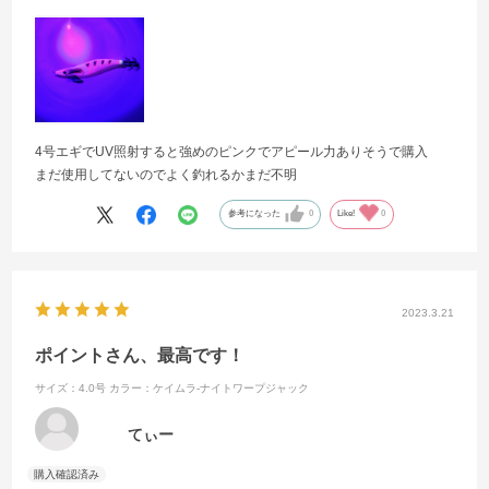
4号エギでUV照射すると強めのピンクでアピール力ありそうで購入
まだ使用してないのでよく釣れるかまだ不明
参考になった
0
Like!
0
2023.3.21
ポイントさん、最高です！
サイズ：4.0号
カラー：ケイムラ-ナイトワープジャック
てぃー