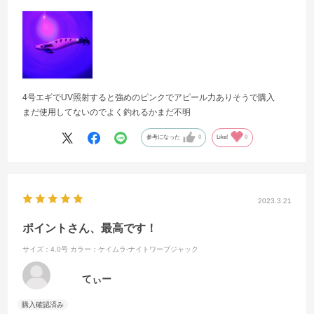
4号エギでUV照射すると強めのピンクでアピール力ありそうで購入
まだ使用してないのでよく釣れるかまだ不明
参考になった
0
Like!
0
2023.3.21
ポイントさん、最高です！
サイズ：4.0号
カラー：ケイムラ-ナイトワープジャック
てぃー