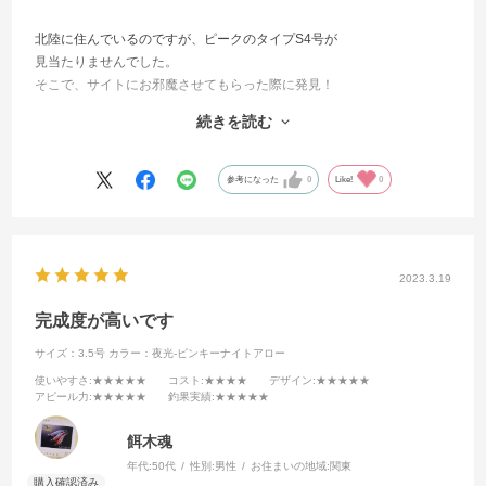
北陸に住んでいるのですが、ピークのタイプS4号が
見当たりませんでした。
そこで、サイトにお邪魔させてもらった際に発見！
もう興奮が止まりませんでした！
続きを読む
これで親イカいっぱい釣ります！
ありがとうございました！ 最高です！！！
参考になった
0
Like!
0
2023.3.19
完成度が高いです
サイズ：3.5号
カラー：夜光-ピンキーナイトアロー
使いやすさ
:★★★★★
コスト
:★★★★
デザイン
:★★★★★
アピール力
:★★★★★
釣果実績
:★★★★★
餌木魂
年代:
50代
性別:
男性
お住まいの地域:
関東