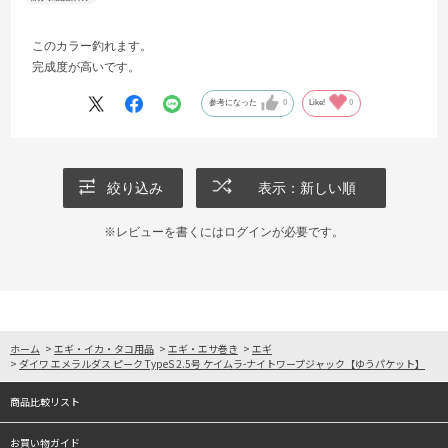
このカラー釣れます。
完成度が高いです。
参考になった
0
Like!
0
絞り込み
表示：新しい順
※レビューを書くには
ログイン
が必要です。
ホーム
>
エギ・イカ・タコ用品
>
エギ・エサ巻き
>
エギ
>
ダイワ エメラルダス ピーク TypeS 2.5号 ケイムラ-ナイトワープジャック【ゆうパケット】
商品比較リスト
お買い物ガイド