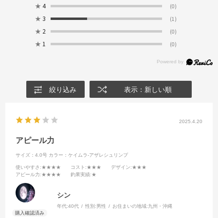
★
4
(0)
★
3
(1)
★
2
(0)
★
1
(0)
絞り込み
表示：新しい順
2025.4.20
アピール力
サイズ：4.0号
カラー：ケイムラ-アザレシュリンプ
使いやすさ
:★★★★
コスト
:★★★
デザイン
:★★★
アピール力
:★★★★
釣果実績
:★
シン
年代:
40代
性別:
男性
お住まいの地域:
九州・沖縄