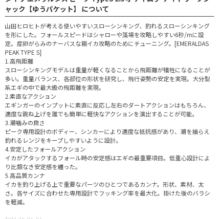
ャック【ゆうパケット】 について
山田ヒロヒトが考える使いやすいスローシンキング、釣れるスローシンキング
を形にした。フォールスピードはシャローや藻場を攻略しやすい6秒/mに設
定。産卵がらみのナーバスな親イカ攻略のためにチューニング。[EMERALDAS
PEAK TYPE S]
1.高飛距離
スローシンキングモデルは重量が軽くなることから飛距離が犠牲になることが
多い。重量バランス、各部位の形状を研究し、飛行姿勢の安定を実現。大分型
系エギの中で最大級の飛距離を実現。
2.素直なアクション
エギンガーのインプットに素直に反応し左右のダートアクションはもちろん、
適度な跳ね上げを誰でも簡単に軽快なアクションを演出することが可能。
3.潮噛みの良さ
ピーク専用設計のボディー、シンカーにより適度な抵抗感があり、潮を捕らえ
釣れるレンジをキープしやすいように設計。
4.安定したフォールアクション
イカがアタックするフォール時の安定感はエギの最重要項目。低重心設計によ
り比類なき安定感を纏った。
5.高品質カンナ
イカを釣り上げる上で重要なパーツのひとつであるカンナ。形状、素材、太
さ。各サイズに合わせた専用設計でフッキング率を最大化。掛けた後のバラシ
を軽減。