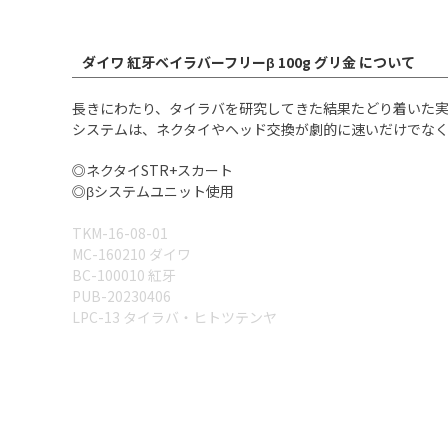
ダイワ 紅牙ベイラバーフリーβ 100g グリ金 について
長きにわたり、タイラバを研究してきた結果たどり着いた実
システムは、ネクタイやヘッド交換が劇的に速いだけでなく、大鯛の
◎ネクタイSTR+スカート
◎βシステムユニット使用
TKM-16-08-01
MC-160210 ダイワ
BC-100010 紅牙
PUB-20230406
LPC-13 タイラバ・ヒトツテンヤ