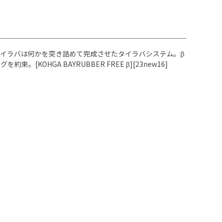
イラバは何かを突き詰めて完成させたタイラバシステム。β
GA BAYRUBBER FREE β][23new16]