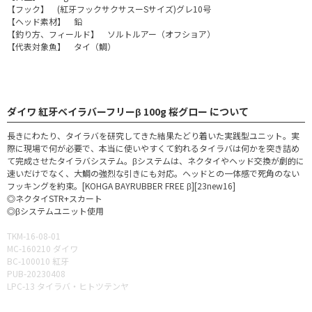
【フック】 (紅牙フックサクサスーSサイズ)グレ10号
【ヘッド素材】 鉛
【釣り方、フィールド】 ソルトルアー（オフショア）
【代表対象魚】 タイ（鯛）
ダイワ 紅牙ベイラバーフリーβ 100g 桜グロー について
長きにわたり、タイラバを研究してきた結果たどり着いた実践型ユニット。実
際に現場で何が必要で、本当に使いやすくて釣れるタイラバは何かを突き詰め
て完成させたタイラバシステム。βシステムは、ネクタイやヘッド交換が劇的に
速いだけでなく、大鯛の強烈な引きにも対応。ヘッドとの一体感で死角のない
フッキングを約束。[KOHGA BAYRUBBER FREE β][23new16]
◎ネクタイSTR+スカート
◎βシステムユニット使用
TKM-16-08-01
MC-160210 ダイワ
BC-100010 紅牙
PUB-20230408
LPC-13 タイラバ・ヒトツテンヤ