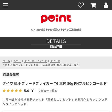
5,500円以上のお買い上げで送料無料
DETAILS
商品詳細
ホーム
>
ルアー
>
タイラバ・インチク
>
タイラバ
>
ダイワ 紅牙 ブレードブレイカー TG 玉神 80g PHブルピンゴールド
ダイワ 紅牙 ブレードブレイカー TG 玉神 80g PHブルピンゴールド
5.0
（1）
レビューを見る
中井一誠が提唱する新メソッド「玉噛みコンセプト」を具現化したタングステ
ンタイラバヘッド。