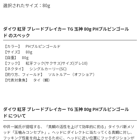
選択されたサイズ：80g
ダイワ 紅牙 ブレードブレイカー TG 玉神 80g PHブルピンゴール
ド のスペック
【カラー】 PHブルピンゴールド
【サイズ】 80g
【自重】 80g
【フック】 紅牙フック(サクサス)サイズ(グレ10)
【ネクタイ】 シングルカーリー(SC)
【釣り方、フィールド】 ソルトルアー（オフショア）
【代表対象魚】 タイ（鯛）
ダイワ 紅牙 ブレードブレイカー TG 玉神 80g PHブルピンゴール
ド について
中井一誠氏が提唱する、「真鯛の活性を上げて効率的に釣る」タイラバ新メソ
ッド「玉噛みコンセプト」。ヘッドにダイレクトに当たってくる真鯛に対し、
フッキング性能を向上させるために、ヘッドに近い位置にフックポジションが