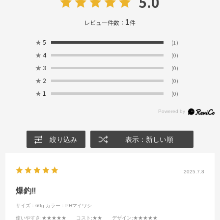
5.0
1
レビュー件数：
件
★
5
(1)
★
4
(0)
★
3
(0)
★
2
(0)
★
1
(0)
絞り込み
表示：新しい順
2025.7.8
爆釣‼️
サイズ：60g
カラー：PHマイワシ
使いやすさ
:★★★★★
コスト
:★★
デザイン
:★★★★★