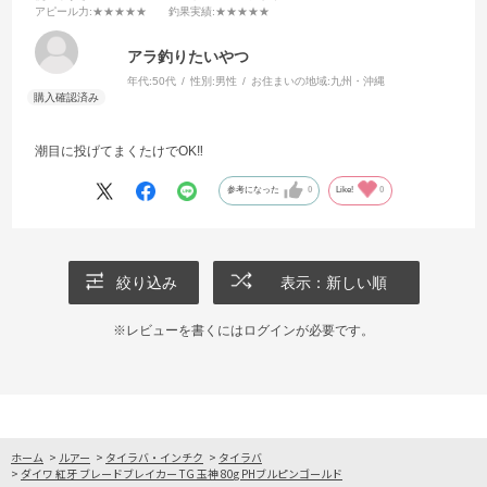
アピール力
:★★★★★
釣果実績
:★★★★★
アラ釣りたいやつ
年代:
50代
性別:
男性
お住まいの地域:
九州・沖縄
潮目に投げてまくたけでOK‼️
参考になった
0
Like!
0
絞り込み
表示：新しい順
※レビューを書くには
ログイン
が必要です。
ホーム
>
ルアー
>
タイラバ・インチク
>
タイラバ
>
ダイワ 紅牙 ブレードブレイカー TG 玉神 80g PHブルピンゴールド