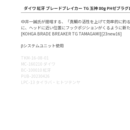
ダイワ 紅牙 ブレードブレイカー TG 玉神 80g PHゼブラ
中井一誠氏が提唱する、「真鯛の活性を上げて効率的に釣
に、ヘッドに近い位置にフックポジションがくるように新
[KOHGA BRADE BREAKER TG TAMAGAMI][23new16]
βシステムユニット使用
TKM-16-08-01
MC-160210 ダイワ
BC-100010 紅牙
PUB-20230426
LPC-13 タイラバ・ヒトツテンヤ