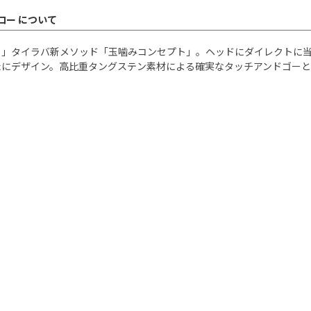
グロー について
る」タイラバ新メソッド「玉噛みコンセプト」。ヘッドにダイレクトに
たにデザイン。高比重タングステン素材による確実なタッチアンドゴー