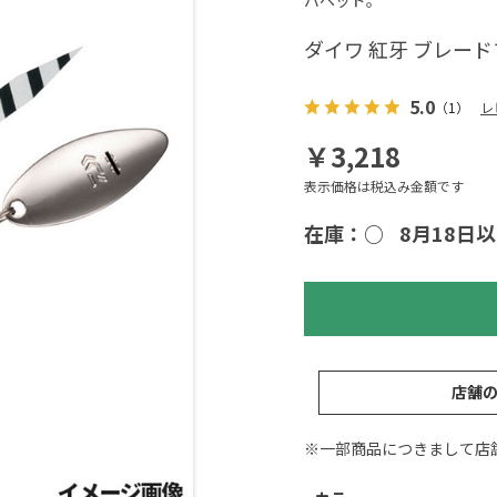
バヘッド。
ダイワ 紅牙 ブレードブ
5.0
（1）
レ
￥3,218
表示価格は税込み金額です
在庫：○
8月18日
店舗
※一部商品につきまして店