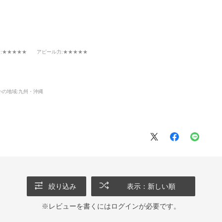
ン
:★★★★★
アピール力
:★★★★★
いの地域:
九州・沖縄
絞り込み
表示：新しい順
※レビューを書くには
ログイン
が必要です。