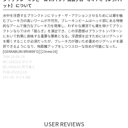
ット】 について
水中を浮遊するプランクトンにマッチ・ザ・アクションさせるためには潮を噛
むブレーキ力の高いワームが不可欠。ブレーキンビームはヘッド部にある特徴
的なアームで強力なブレーキ力を発揮し、わずかな潮流でも潮を受けてプラン
クトンならではの「揺らぎ」を演出でき、この浮遊感はプランクトンパターン
において釣果に直結する重要な要素となる。浮遊感を出すためにはジグヘッド
を軽くすることが必須だったが、ブレーキ力が強いため重めのジグヘッドを選
択できるようになり、飛距離アップをしつつスローな攻めが可能になった。
[GEKKABIJIN BRAKIN’G] [23new16]
TKM-16-06-16
MC-160210 ダイワ
BC-090010 月下美人
PUB-20231110
LPC-05 ライトSW
USER REVIEWS