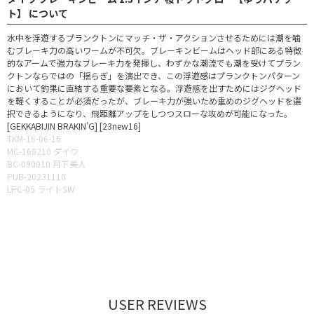
ト】 について
水中を浮遊するプランクトンにマッチ・ザ・アクションさせるためには潮を噛
むブレーキ力の高いワームが不可欠。ブレーキンビームはヘッド部にある特徴
的なアームで強力なブレーキ力を発揮し、わずかな潮流でも潮を受けてプラン
クトンならではの「揺らぎ」を演出でき、この浮遊感はプランクトンパターン
において釣果に直結する重要な要素となる。浮遊感を出すためにはジグヘッド
を軽くすることが必須だったが、ブレーキ力が強いため重めのジグヘッドを選
択できるようになり、飛距離アップをしつつスローな攻めが可能になった。
[GEKKABIJIN BRAKIN’G] [23new16]
TKM-16-06-16
MC-160210 ダイワ
BC-090010 月下美人
PUB-20231110
LPC-05 ライトSW
USER REVIEWS