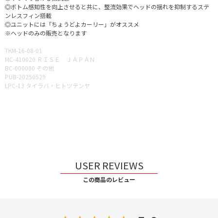
◎ボトム感知性を向上させると共に、整流効果でヘッドの揺れを抑制するステ
ンレスフィン搭載
◎ユニットには「ちょうどよカーリー」がオススメ
※ヘッドのみの販売となります
TKM-16-08-01
MC-410020 ＲＩＳＥ ＪＡＰＡＮ
BC-000000 その他
PUB-20250529
LPC-13 タイラバ・ヒトツテンヤ
USER REVIEWS
この商品のレビュー