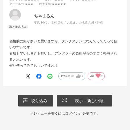
アピール力
:★★★
釣果実績
:★★★★★
ちゃまるん
年代:
30代
性別:
男性
お住まいの地域:
九州・沖縄
価格的に鉛が多いと思いますが、タングステンはなんてってたって使
いやすいです！
着底も早いし巻きも軽いし、アングラーの負担がものすごく軽減され
ると思います。
ぜひ使ってみて欲しいですね！
参考になった
0
Like!
0
絞り込み
表示：新しい順
※レビューを書くには
ログイン
が必要です。