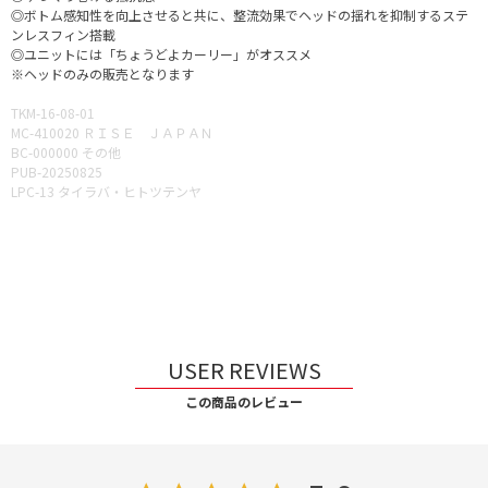
◎ボトム感知性を向上させると共に、整流効果でヘッドの揺れを抑制するステ
ンレスフィン搭載
◎ユニットには「ちょうどよカーリー」がオススメ
※ヘッドのみの販売となります
TKM-16-08-01
MC-410020 ＲＩＳＥ ＪＡＰＡＮ
BC-000000 その他
PUB-20250825
LPC-13 タイラバ・ヒトツテンヤ
USER REVIEWS
この商品のレビュー