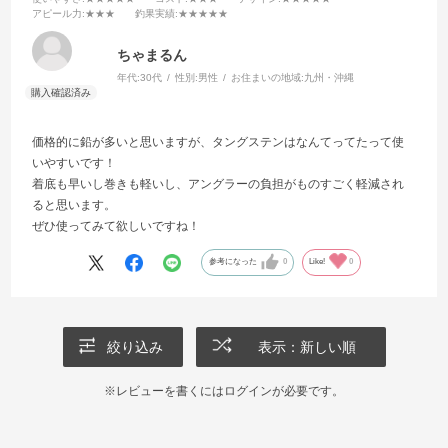
アピール力
:★★★
釣果実績
:★★★★★
ちゃまるん
年代:
30代
性別:
男性
お住まいの地域:
九州・沖縄
価格的に鉛が多いと思いますが、タングステンはなんてってたって使
いやすいです！
着底も早いし巻きも軽いし、アングラーの負担がものすごく軽減され
ると思います。
ぜひ使ってみて欲しいですね！
参考になった
0
Like!
0
絞り込み
表示：新しい順
※レビューを書くには
ログイン
が必要です。