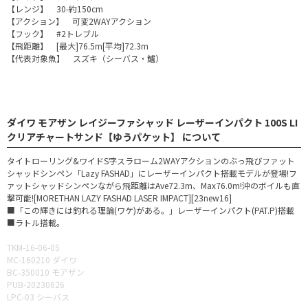
【レンジ】 30-約150cm
【アクション】 可変2WAYアクション
【フック】 #2トレブル
【飛距離】 [最大]76.5m[平均]72.3m
【代表対象魚】 スズキ（シーバス・鱸）
ダイワ モアザン レイジーファシャッド レーザーインパクト 100S LI
クリアチャートサンド【ゆうパケット】 について
タイトローリング&ワイドS字スラローム2WAYアクションのぶっ飛びファット
シャッドシンペン「Lazy FASHAD」にレーザーインパクト搭載モデルが登場!フ
ァットシャッドシンペンながら飛距離はAve72.3m、Max76.0m!沖のボイルも直
撃可能![MORETHAN LAZY FASHAD LASER IMPACT][23new16]
■「この輝きには釣れる理論(ワケ)がある。」レーザーインパクト(PAT.P)搭載
■ラトル搭載。
TKM-16-06-05
MC-160210 ダイワ
BC-350010 モアザン
PUB-20230626
LPC-03 シーバス