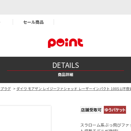
ー
セール商品
DETAILS
商品詳細
ルプラグ
>
ダイワ モアザン レイジーファシャッド レーザーインパクト 100S LI不
スラローム系ぶっ飛びファッ