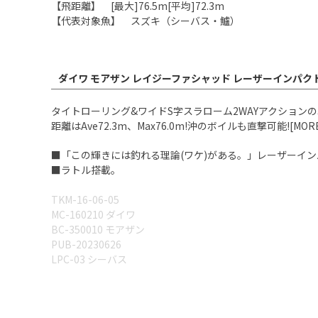
【飛距離】 [最大]76.5m[平均]72.3m
【代表対象魚】 スズキ（シーバス・鱸）
ダイワ モアザン レイジーファシャッド レーザーインパクト 
タイトローリング&ワイドS字スラローム2WAYアクションの
距離はAve72.3m、Max76.0m!沖のボイルも直撃可能![MORETHAN
■「この輝きには釣れる理論(ワケ)がある。」レーザーインパク
■ラトル搭載。
TKM-16-06-05
MC-160210 ダイワ
BC-350010 モアザン
PUB-20230626
LPC-03 シーバス