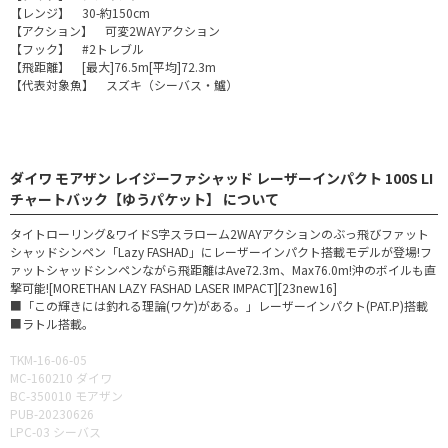
【レンジ】 30-約150cm
【アクション】 可変2WAYアクション
【フック】 #2トレブル
【飛距離】 [最大]76.5m[平均]72.3m
【代表対象魚】 スズキ（シーバス・鱸）
ダイワ モアザン レイジーファシャッド レーザーインパクト 100S LI
チャートバック【ゆうパケット】 について
タイトローリング&ワイドS字スラローム2WAYアクションのぶっ飛びファット
シャッドシンペン「Lazy FASHAD」にレーザーインパクト搭載モデルが登場!フ
ァットシャッドシンペンながら飛距離はAve72.3m、Max76.0m!沖のボイルも直
撃可能![MORETHAN LAZY FASHAD LASER IMPACT][23new16]
■「この輝きには釣れる理論(ワケ)がある。」レーザーインパクト(PAT.P)搭載
■ラトル搭載。
TKM-16-06-05
MC-160210 ダイワ
BC-350010 モアザン
PUB-20230626
LPC-03 シーバス