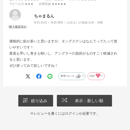
アピール力
:★★★
釣果実績
:★★★★★
ちゃまるん
年代:
30代
性別:
男性
お住まいの地域:
九州・沖縄
価格的に鉛が多いと思いますが、タングステンはなんてってたって使
いやすいです！
着底も早いし巻きも軽いし、アングラーの負担がものすごく軽減され
ると思います。
ぜひ使ってみて欲しいですね！
参考になった
0
Like!
0
絞り込み
表示：新しい順
※レビューを書くには
ログイン
が必要です。