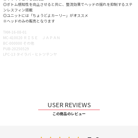
◎ボトム感知性を向上させると共に、整流効果でヘッドの揺れを抑制するステ
ンレスフィン搭載
◎ユニットには「ちょうどよカーリー」がオススメ
※ヘッドのみの販売となります
TKM-16-08-01
MC-410020 ＲＩＳＥ ＪＡＰＡＮ
BC-000000 その他
PUB-20250529
LPC-13 タイラバ・ヒトツテンヤ
USER REVIEWS
この商品のレビュー