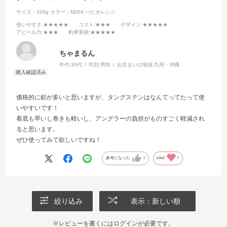
サイズ：100g
カラー：ND04.べたオレンジ
使いやすさ
:★★★★★
コスト
:★★★
デザイン
:★★★★★
アピール力
:★★★
釣果実績
:★★★★★
ちゃまるん
年代:
30代
性別:
男性
お住まいの地域:
九州・沖縄
価格的に鉛が多いと思いますが、タングステンはなんてってたって使
いやすいです！
着底も早いし巻きも軽いし、アングラーの負担がものすごく軽減され
ると思います。
ぜひ使ってみて欲しいですね！
参考になった
0
Like!
0
絞り込み
表示：新しい順
※レビューを書くには
ログイン
が必要です。