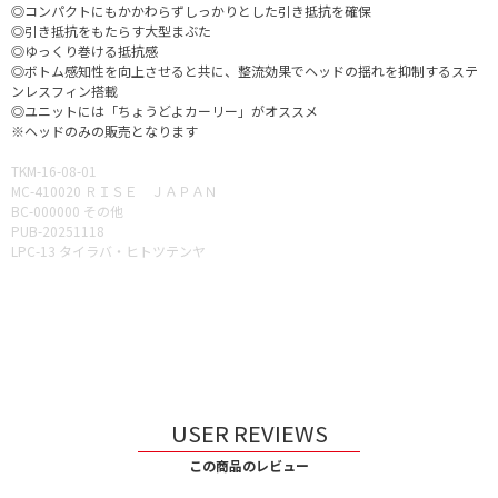
◎コンパクトにもかかわらずしっかりとした引き抵抗を確保
◎引き抵抗をもたらす大型まぶた
◎ゆっくり巻ける抵抗感
◎ボトム感知性を向上させると共に、整流効果でヘッドの揺れを抑制するステ
ンレスフィン搭載
◎ユニットには「ちょうどよカーリー」がオススメ
※ヘッドのみの販売となります
TKM-16-08-01
MC-410020 ＲＩＳＥ ＪＡＰＡＮ
BC-000000 その他
PUB-20251118
LPC-13 タイラバ・ヒトツテンヤ
USER REVIEWS
この商品のレビュー